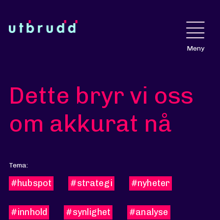
Meny
Dette bryr vi oss
om akkurat nå
Tema:
#hubspot
#strategi
#nyheter
#innhold
#synlighet
#analyse