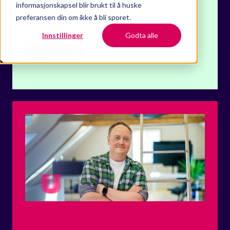
Slik transformerer du CRM-et ditt fra å være en kostbar
informasjonskapsel blir brukt til å huske
preferansen din om ikke å bli sporet.
kontaktliste til å bli en reell vekstmotor.
Innstillinger
Godta alle
Les mer