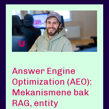
Answer Engine
Optimization (AEO):
Mekanismene bak
RAG, entity