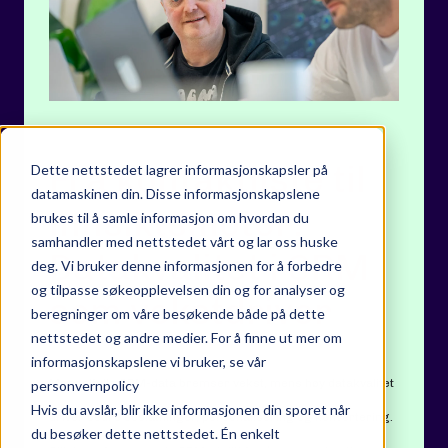
Fra kontaktliste til
Dette nettstedet lagrer informasjonskapsler på
datamaskinen din. Disse informasjonskapslene
innsiktsmotor:
brukes til å samle informasjon om hvordan du
samhandler med nettstedet vårt og lar oss huske
Datakvalitet i CRM
deg. Vi bruker denne informasjonen for å forbedre
og tilpasse søkeopplevelsen din og for analyser og
som vekstdriver
beregninger om våre besøkende både på dette
nettstedet og andre medier. For å finne ut mer om
informasjonskapslene vi bruker, se vår
Mangelfulle CRM-data bremser vekst, mens høy datakvalitet
personvernpolicy
Hvis du avslår, blir ikke informasjonen din sporet når
driver bedre beslutninger, personalisering og konvertering.
du besøker dette nettstedet. Én enkelt