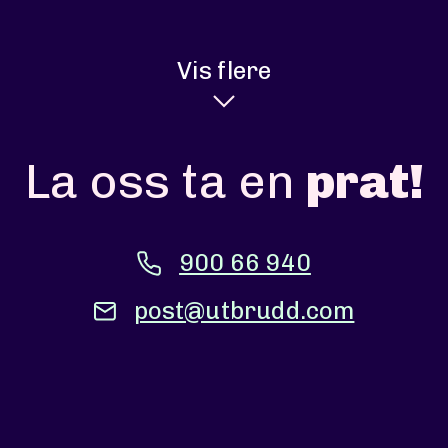
Vis flere
La oss ta en
prat!
900 66 940
post@utbrudd.com