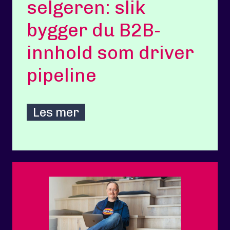
selgeren: slik
bygger du B2B-
innhold som driver
pipeline
Les mer