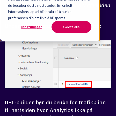
Eksemplet over vil gi deg denne trafikkilden
du besøker dette nettstedet. Én enkelt
informasjonskapsel blir brukt til å huske
i Google Analytics
preferansen din om ikke å bli sporet.
Under "Alle kampanjer" vil du se dette:
Innstillinger
Godta alle
URL-builder bør du bruke for trafikk inn
til nettsiden hvor Analytics ikke på