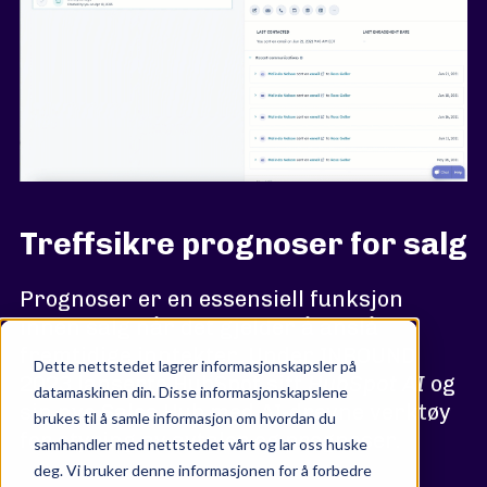
Treffsikre prognoser for salg
Prognoser er en essensiell funksjon
innen salg når det gjelder å anslå
fremtidige inntekter. Under INBOUND
Dette nettstedet lagrer informasjonskapsler på
2023 lanserte HubSpot sitt
HubSpot AI
og
datamaskinen din. Disse informasjonskapslene
sin nye Sales Hub med AI-drevne verktøy
brukes til å samle informasjon om hvordan du
for styring av avtaler og prognoser.
samhandler med nettstedet vårt og lar oss huske
deg. Vi bruker denne informasjonen for å forbedre