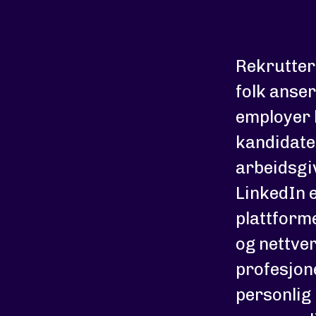
Rekrutter
folk anser
employer b
kandidaten
arbeidsgiv
LinkedIn e
plattforme
og nettver
profesjon
personlig 