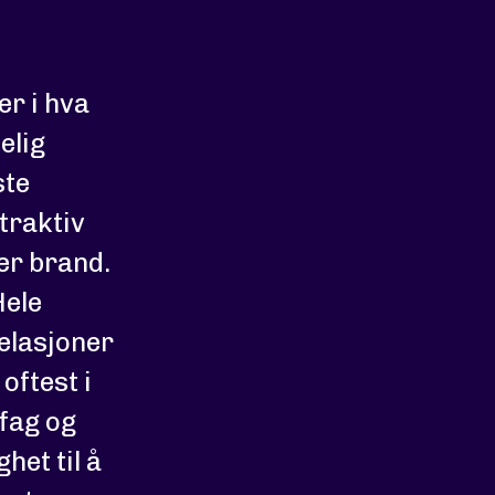
r i hva
elig
ste
traktiv
er brand.
Hele
relasjoner
oftest i
 fag og
het til å