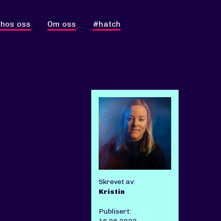
 hos oss
Om oss
#hatch
Skrevet av:
Kristin
Publisert: