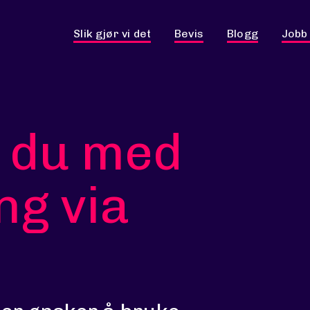
Slik gjør vi det
Bevis
Blogg
Jobb
s du med
ng via