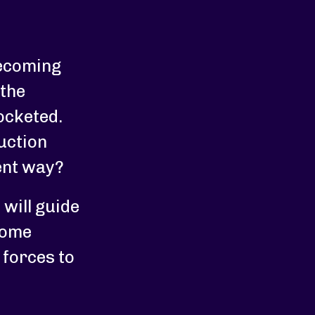
becoming
 the
ocketed.
uction
ent way?
 will guide
some
 forces to