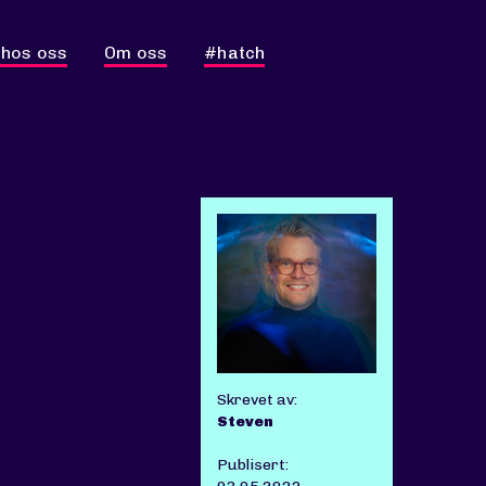
 hos oss
Om oss
#hatch
Skrevet av:
Steven
Publisert: