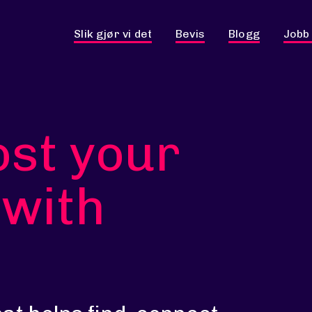
Slik gjør vi det
Bevis
Blogg
Jobb
ost your
 with