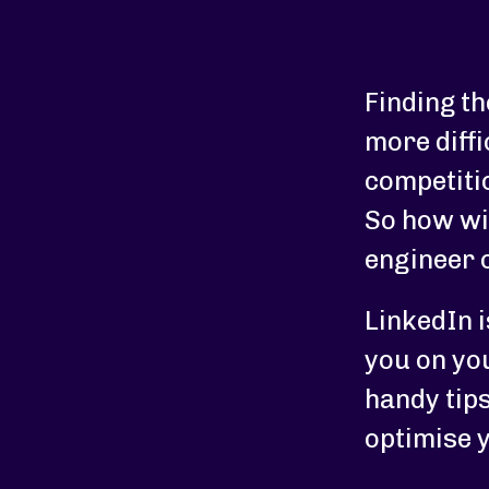
Finding th
more diffi
competiti
So how wil
engineer 
LinkedIn i
you on yo
handy tips
optimise 