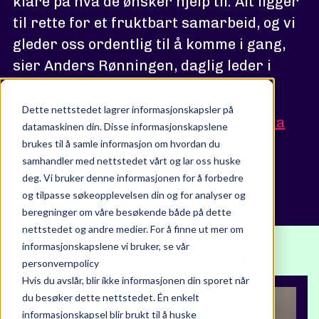
klare på hva de ønsker hjelp til. Alt ligger
til rette for et fruktbart samarbeid, og vi
gleder oss ordentlig til å komme i gang,
sier Anders Rønningen, daglig leder i
Utbrudd.
Dette nettstedet lagrer informasjonskapsler på
Les mer om
Sensor Innovation og folka
datamaskinen din. Disse informasjonskapslene
bak selskapet
.
brukes til å samle informasjon om hvordan du
samhandler med nettstedet vårt og lar oss huske
deg. Vi bruker denne informasjonen for å forbedre
og tilpasse søkeopplevelsen din og for analyser og
beregninger om våre besøkende både på dette
nettstedet og andre medier. For å finne ut mer om
informasjonskapslene vi bruker, se vår
Kanskje vil du også like:
personvernpolicy
Hvis du avslår, blir ikke informasjonen din sporet når
du besøker dette nettstedet. Én enkelt
informasjonskapsel blir brukt til å huske