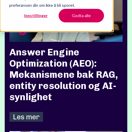
preferansen din om ikke å bli sporet.
Innstillinger
Godta alle
Answer Engine
Optimization (AEO):
Mekanismene bak RAG,
entity resolution og AI-
synlighet
Les mer