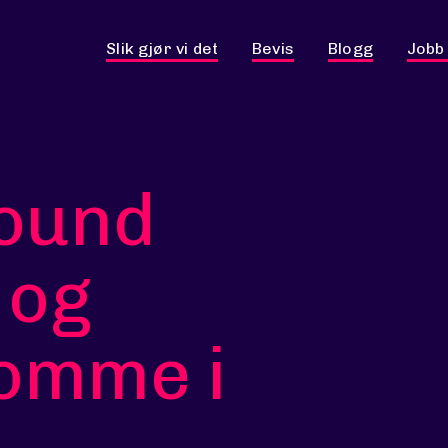
Slik gjør vi det
Bevis
Blogg
Jobb
bound
 og
omme i