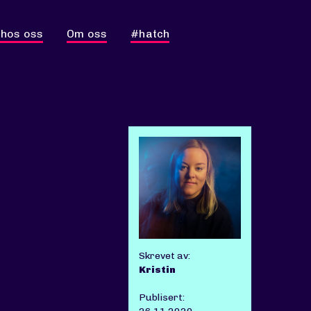
 hos oss
Om oss
#hatch
Skrevet av:
Kristin
Publisert: