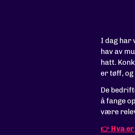
I dag har 
hav av mul
hatt. Kon
er tøff, o
De bedrif
å fange o
være rele
👉 Hva e