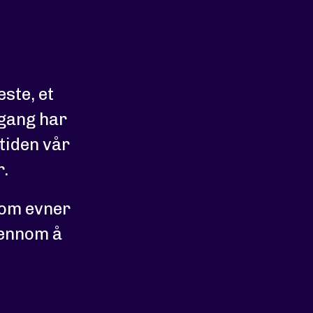
este, et
 gang har
tiden vår
r.
som evner
jennom å