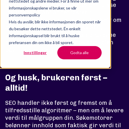
nettstedet og andre medier. For å finne ut mer om
av brukeropplevelse på nettsider. Disse
informasjonskapslene vi bruker, se vår
inkluderer blant annet lastetid,
personvernpolicy
interaktivitet og visuell stabilitet. Selv om
Hvis du avslår, blir ikke informasjonen din sporet når
dette ofte regnes som teknisk SEO,
du besøker dette nettstedet. Én enkelt
påvirker det direkte hvordan brukerne
informasjonskapsel blir brukt til å huske
opplever innholdet ditt – noe som igjen
preferansen din om ikke å bli sporet.
påvirker rangeringene indirekte.
Innstillinger
Godta alle
Og husk, brukeren først –
alltid!
SEO handler ikke først og fremst om å
tilfredsstille algoritmer – men om å levere
verdi til målgruppen din. Søkemotorer
belønner innhold som faktisk gir verdi til