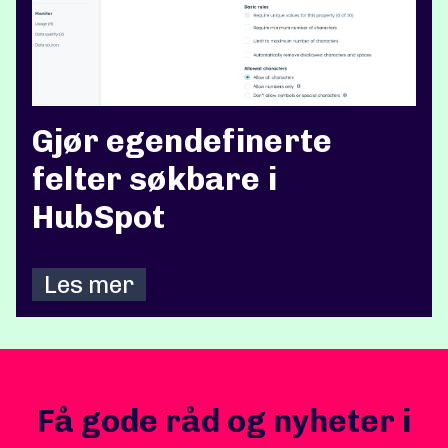
Gjør egendefinerte
felter søkbare i
HubSpot
Les mer
Få gode råd og nyheter i