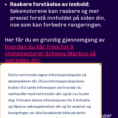
Raskere forståelse av innhold:
Søkemotorene kan raskere og mer
presist forstå innholdet på siden din,
noe som kan forbedre rangeringen.
Her får du en grundig gjennomgang av
hvordan du går frem for å
implementerer Schema Markup på
nettsiden din.
Dette nettstedet lagrer informasjonskapsler på
4) Optimaliser
datamaskinen din. Disse informasjonskapslene
brukes til å samle informasjon om hvordan du
brukeropplevelsen (UX)
samhandler med nettstedet vårt og lar oss huske
gjennom Core Web Vitals
deg. Vi bruker denne informasjonen for å forbedre
og tilpasse søkeopplevelsen din og for analyser og
beregninger om våre besøkende både på dette
Core Web Vitals er Googles egne målinger