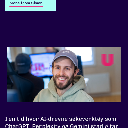
More from Simon
I en tid hvor AI-drevne søkeverktøy som
ChatGPT, Perplexity og Gemini stadig tar