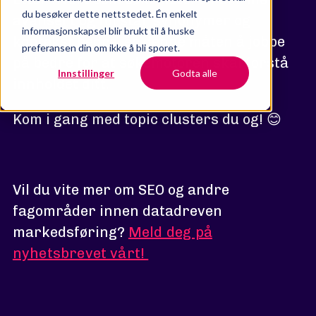
du besøker dette nettstedet. Én enkelt
avansert og forstår synonymer og
informasjonskapsel blir brukt til å huske
kontekst bedre, er denne måten å jobbe
preferansen din om ikke å bli sporet.
på bedre for at søkemotoren skal forstå
Innstillinger
Godta alle
innholdet ditt.
Kom i gang med topic clusters du og! 😊
Vil du vite mer om SEO og andre
fagområder innen datadreven
markedsføring?
Meld deg på
nyhetsbrevet vårt!