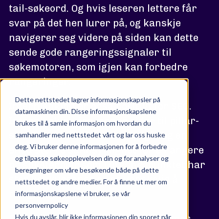
tail-søkeord. Og hvis leseren lettere får
svar på det hen lurer på, og kanskje
navigerer seg videre på siden kan dette
sende gode rangeringssignaler til
søkemotoren, som igjen kan forbedre
rangeringer.
Dette nettstedet lagrer informasjonskapsler på
Internlenking er også positivt for SEO.
datamaskinen din. Disse informasjonskapslene
Internlenking fra mange sider til pillar-
brukes til å samle informasjon om hvordan du
siden med hovedtemaet kan gi deg en
samhandler med nettstedet vårt og lar oss huske
deg. Vi bruker denne informasjonen for å forbedre
enda større sannsynlighet for å rangere
og tilpasse søkeopplevelsen din og for analyser og
på søketermer som i utgangspunktet har
beregninger om våre besøkende både på dette
stor konkurranse og er vanskelig å
nettstedet og andre medier. For å finne ut mer om
rangere på.
informasjonskapslene vi bruker, se vår
personvernpolicy
Etter hvert som søkemotoren blir mer
Hvis du avslår, blir ikke informasjonen din sporet når