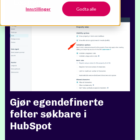
Les mer
Innstillinger
Godta alle
Gjør egendefinerte
felter søkbare i
HubSpot