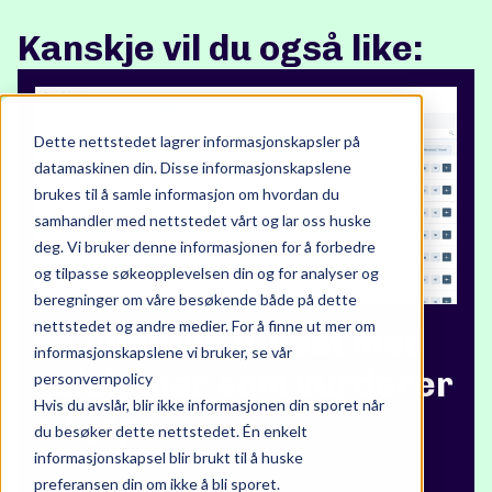
Kanskje vil du også like:
Dette nettstedet lagrer informasjonskapsler på
datamaskinen din. Disse informasjonskapslene
brukes til å samle informasjon om hvordan du
samhandler med nettstedet vårt og lar oss huske
deg. Vi bruker denne informasjonen for å forbedre
og tilpasse søkeopplevelsen din og for analyser og
beregninger om våre besøkende både på dette
nettstedet og andre medier. For å finne ut mer om
Få ukentlig e-post med
informasjonskapslene vi bruker, se vår
selskaper som vurderer
personvernpolicy
Hvis du avslår, blir ikke informasjonen din sporet når
å kjøpe
du besøker dette nettstedet. Én enkelt
informasjonskapsel blir brukt til å huske
preferansen din om ikke å bli sporet.