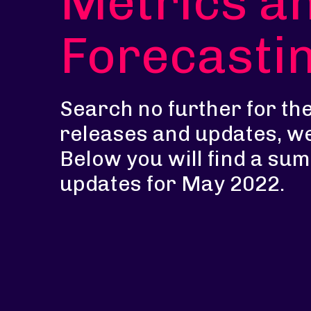
Metrics a
Forecasti
Search no further for th
releases and updates, w
Below you will find a su
updates for May 2022.