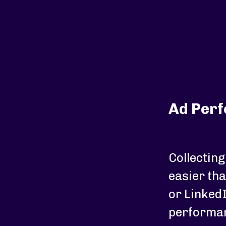
Ad Perf
Collectin
easier th
or LinkedI
performan