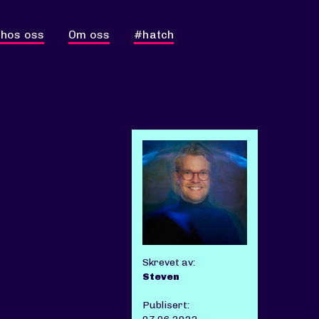
 hos oss
Om oss
#hatch
Skrevet av:
Steven
Publisert: