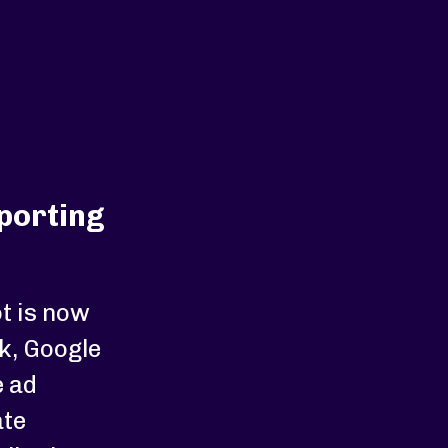
porting
t is now
k, Google
e ad
ate