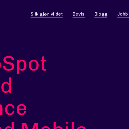
Slik gjør vi det
Bevis
Blogg
Jobb
bSpot
Ad
nce