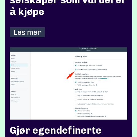
selskaper som vurderer
å kjøpe
Les mer
Gjør egendefinerte