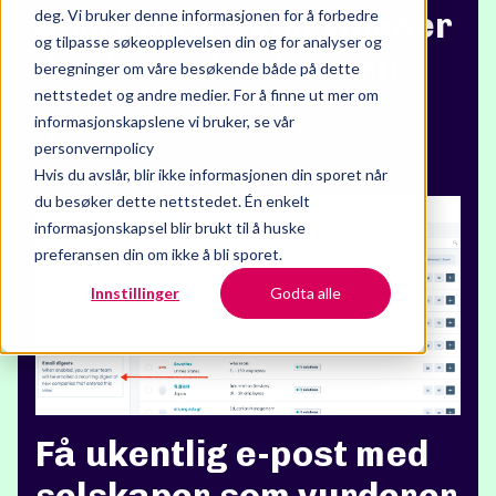
Spill inn og send videoer
deg. Vi bruker denne informasjonen for å forbedre
og tilpasse søkeopplevelsen din og for analyser og
direkte i plattformen
beregninger om våre besøkende både på dette
nettstedet og andre medier. For å finne ut mer om
informasjonskapslene vi bruker, se vår
Les mer
personvernpolicy
Hvis du avslår, blir ikke informasjonen din sporet når
du besøker dette nettstedet. Én enkelt
informasjonskapsel blir brukt til å huske
preferansen din om ikke å bli sporet.
Innstillinger
Godta alle
Få ukentlig e-post med