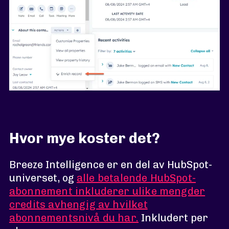
Hvor mye koster det?
Breeze Intelligence er en del av HubSpot-
universet, og
alle betalende HubSpot-
abonnement inkluderer ulike mengder
credits avhengig av hvilket
abonnementsnivå du har.
Inkludert per