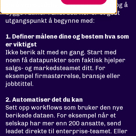
om å være tydelig på hva du trenger, og å
bygge rutiner rundt det. Her er et godt
utgangspunkt å begynne med:
1. Definer målene dine og bestem hva som
er viktigst
Ikke berik alt med en gang. Start med
noen få datapunkter som faktisk hjelper
salgs- og markedsteamet ditt. For
eksempel firmastørrelse, bransje eller
jobbtittel.
2. Automatiser det du kan
Sett opp workflows som bruker den nye
berikede dataen. For eksempel når et
selskap har mer enn 200 ansatte, send
leadet direkte til enterprise-teamet. Eller