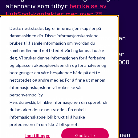
alternativ som tilbyr
berikelse av
HubSpot-kontakter med over 75
datapunkter, inkludert
Dette nettstedet lagrer informasjonskapsler på
firmainformasjon, sosiale profiler og
datamaskinen din. Disse informasjonskapslene
teknologistack.
Her følger prismodellen
brukes til å samle informasjon om hvordan du
en flat månedspris. Datagma tilbyr en
samhandler med nettstedet vårt og lar oss huske
gratisplan som gir 160 berikelser, eller
deg. Vi bruker denne informasjonen for å forbedre
en startup plan med berikelser av 30 000
og tilpasse søkeopplevelsen din og for analyser og
kontakter i måneden til 300$/mnd.
beregninger om våre besøkende både på dette
nettstedet og andre medier. For å finne ut mer om
informasjonskapslene vi bruker, se vår
personvernpolicy
Slik lykkes du med
Hvis du avslår, blir ikke informasjonen din sporet når
implementering
du besøker dette nettstedet. Én enkelt
informasjonskapsel blir brukt til å huske
preferansen din om ikke å bli sporet.
Å få mest mulig ut av databerikelse
handler ikke om et avansert oppsett, men
Innstillinger
Godta alle