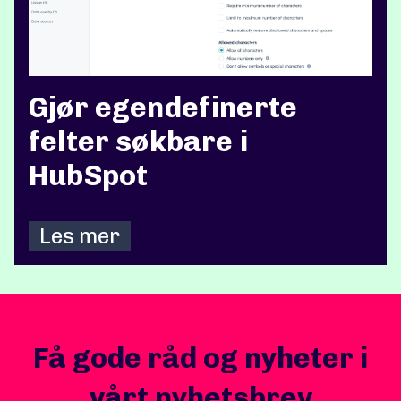
Gjør egendefinerte
felter søkbare i
HubSpot
Les mer
Få gode råd og nyheter i
vårt nyhetsbrev