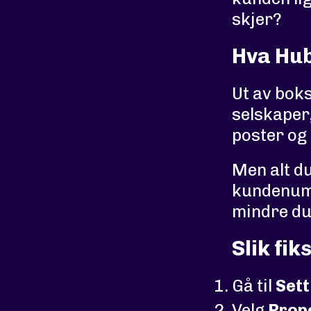
skjer?
Hva Hub
Ut av boks
selskaper,
poster og
Men alt du
kundenumr
mindre du 
Slik fik
Gå til
Sett
Velg
Prop