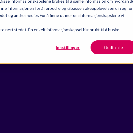
Disse informasjonskapslene brukes til å samle informasjon om hvordan d
nne informasjonen for å forbedre og tilpasse søkeopplevelsen din og for
et og andre medier. For å finne ut mer om informasjonskapslene vi
tte nettstedet. Én enkelt informasjonskapsel blir brukt til å huske
Innstillinger
Godta alle