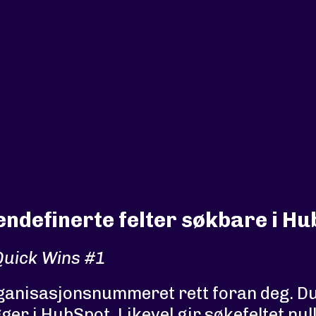
endefinerte felter søkbare i H
uick Wins #1
ganisasjonsnummeret rett foran deg. Du
ger i HubSpot. Likevel gir søkefeltet null