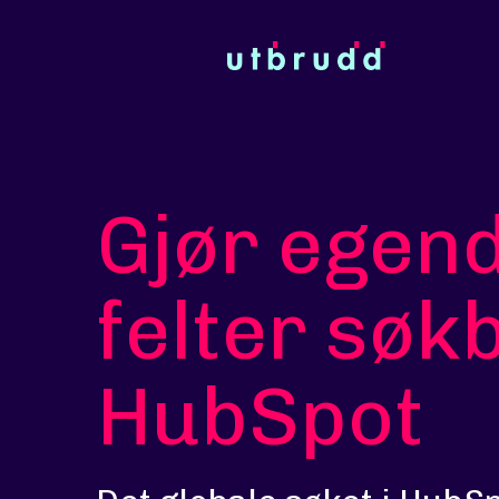
Gjør egend
felter søk
HubSpot