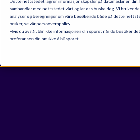
Dette nettstedet lagrer informasjonskapsler på datamaskinen din. 
samhandler med nettstedet vårt og lar oss huske deg. Vi bruker de
analyser og beregninger om våre besøkende både på dette nettsted
bruker, se vår personvernpolicy
Hvis du avslår, blir ikke informasjonen din sporet når du besøker de
preferansen din om ikke å bli sporet.