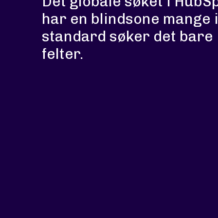
Det globale søket i HubSp
har en blindsone mange i
standard søker det bare 
felter.