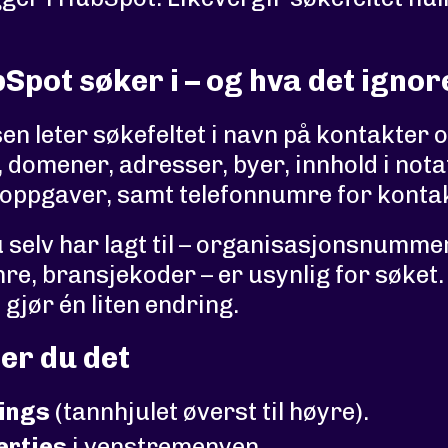
Spot søker i – og hva det ignor
en leter søkefeltet i navn på kontakter 
 domener, adresser, byer, innhold i notat
 oppgaver, samt telefonnumre for konta
 selv har lagt til – organisasjonsnummer
e, bransjekoder – er usynlig for søket
gjør én liten endring.
ser du det
ings
(tannhjulet øverst til høyre).
erties
i venstremenyen.