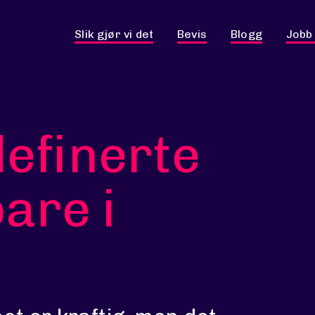
Slik gjør vi det
Bevis
Blogg
Jobb
efinerte
bare i