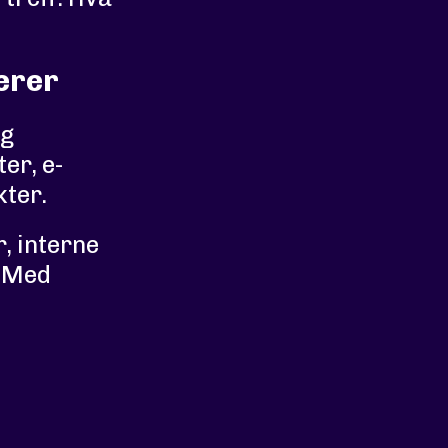
erer
og
er, e-
kter.
, interne
. Med