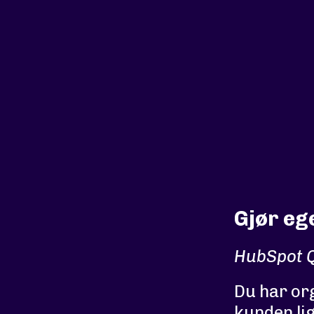
Gjør eg
HubSpot Q
Du har or
kunden lig