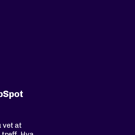
ubSpot
 vet at
 treff. Hva