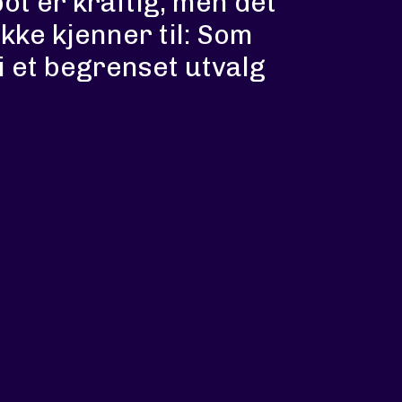
ot er kraftig, men det
kke kjenner til: Som
i et begrenset utvalg