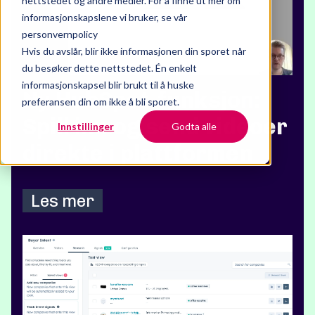
nettstedet og andre medier. For å finne ut mer om
informasjonskapslene vi bruker, se vår
personvernpolicy
Hvis du avslår, blir ikke informasjonen din sporet når
du besøker dette nettstedet. Én enkelt
informasjonskapsel blir brukt til å huske
Ny HubSpot-funksjon:
preferansen din om ikke å bli sporet.
Spill inn og send videoer
Innstillinger
Godta alle
direkte i plattformen
Les mer