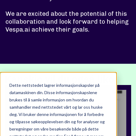
We are excited about the potential of this
collaboration and look forward to helping
Vespa.ai achieve their goals.
Kanskje vil du også like:
Dette nettstedet lagrer informasjonskapsler på
datamaskinen din. Disse informasjonskapslene
brukes til å samle informasjon om hvordan du
samhandler med nettstedet vårt og lar oss huske
deg. Vi bruker denne informasjonen for å forbedre
og tilpasse søkeopplevelsen din og for analyser og
beregninger om våre besøkende både på dette