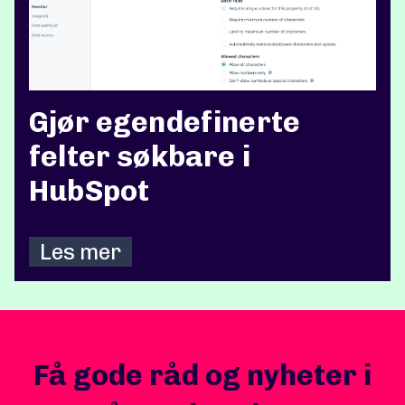
Gjør egendefinerte
felter søkbare i
HubSpot
Les mer
Få gode råd og nyheter i