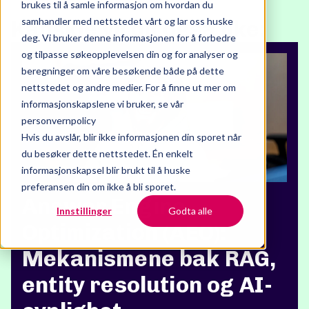
brukes til å samle informasjon om hvordan du
samhandler med nettstedet vårt og lar oss huske
Kanskje vil du også like:
deg. Vi bruker denne informasjonen for å forbedre
og tilpasse søkeopplevelsen din og for analyser og
beregninger om våre besøkende både på dette
nettstedet og andre medier. For å finne ut mer om
informasjonskapslene vi bruker, se vår
personvernpolicy
Hvis du avslår, blir ikke informasjonen din sporet når
du besøker dette nettstedet. Én enkelt
informasjonskapsel blir brukt til å huske
preferansen din om ikke å bli sporet.
Answer Engine
Innstillinger
Godta alle
Optimization (AEO):
Mekanismene bak RAG,
entity resolution og AI-