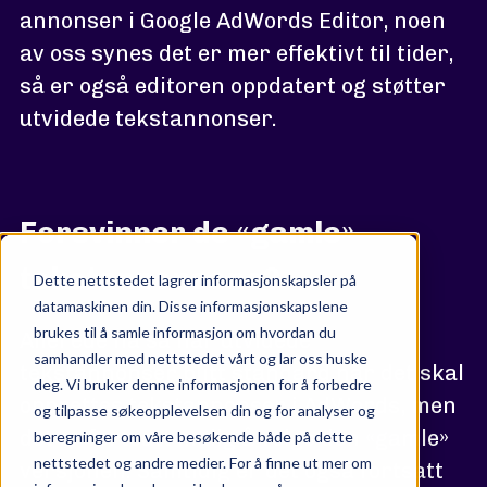
annonser i Google AdWords Editor, noen
av oss synes det er mer effektivt til tider,
så er også editoren oppdatert og støtter
utvidede tekstannonser.
Forsvinner de «gamle»
tekstannonsene?
Dette nettstedet lagrer informasjonskapsler på
datamaskinen din. Disse informasjonskapslene
brukes til å samle informasjon om hvordan du
Allerede nå så har utvidede
samhandler med nettstedet vårt og lar oss huske
tekstannonser blitt standard når det skal
deg. Vi bruker denne informasjonen for å forbedre
opprettes tekstannonser i AdWords, men
og tilpasse søkeopplevelsen din og for analyser og
det er fortsatt mulig å velge den «gamle»
beregninger om våre besøkende både på dette
nettstedet og andre medier. For å finne ut mer om
versjonen. Samtidig er det også fortsatt