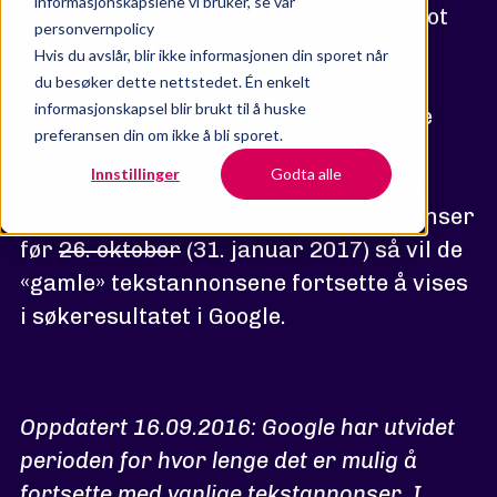
informasjonskapslene vi bruker, se vår
mulig å endre og redigere dem. Derimot
personvernpolicy
er det slik at
fra og med
26. oktober
Hvis du avslår, blir ikke informasjonen din sporet når
2016
(31. januar 2017) så vil det ikke
du besøker dette nettstedet. Én enkelt
informasjonskapsel blir brukt til å huske
lengre være mulig hverken å opprette
preferansen din om ikke å bli sporet.
eller å redigere disse «gamle»
Innstillinger
Godta alle
tekstannonsene. Men selv om du ikke
kommer deg rundt til å lage nye annonser
før
26. oktober
(31. januar 2017) så vil de
«gamle» tekstannonsene fortsette å vises
i søkeresultatet i Google.
Oppdatert 16.09.2016: Google har utvidet
perioden for hvor lenge det er mulig å
fortsette med vanlige tekstannonser. I