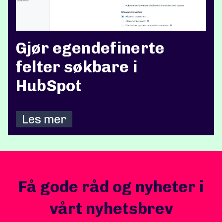
Gjør egendefinerte
felter søkbare i
HubSpot
Les mer
Få gode råd og nyheter i
vårt nyhetsbrev