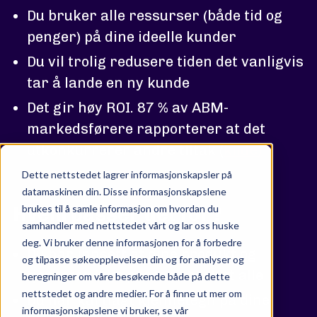
Du bruker alle ressurser (både tid og
penger) på dine ideelle kunder
Du vil trolig redusere tiden det vanligvis
tar å lande en ny kunde
Det gir høy ROI. 87 % av ABM-
markedsførere rapporterer at det
utkonkurrerer andre tiltak (
kilde
)
Dette nettstedet lagrer informasjonskapsler på
datamaskinen din. Disse informasjonskapslene
brukes til å samle informasjon om hvordan du
Hvem passer det for?
samhandler med nettstedet vårt og lar oss huske
deg. Vi bruker denne informasjonen for å forbedre
Du har innsett at dine produkt og
og tilpasse søkeopplevelsen din og for analyser og
tjenester ikke passer absolutt alle
beregninger om våre besøkende både på dette
nettstedet og andre medier. For å finne ut mer om
Du har kartlagt kjennetegn på dine
informasjonskapslene vi bruker, se vår