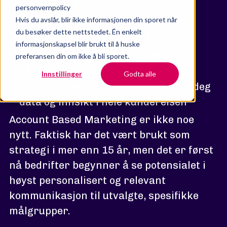
ideelle kunder
personvernpolicy
Du har utarbeidet personas som er
Hvis du avslår, blir ikke informasjonen din sporet når
du besøker dette nettstedet. Én enkelt
relevante for dine ideelle kunder
informasjonskapsel blir brukt til å huske
Markeds- og salgsavdelingen har
preferansen din om ikke å bli sporet.
definerte og felles målsettinger
Innstillinger
Godta alle
Du bruker et
CRM-verktøy
som gir deg
data og innsikt i hele kundereisen
Account Based Marketing er ikke noe
nytt. Faktisk har det vært brukt som
strategi i mer enn 15 år, men det er først
nå bedrifter begynner å se potensialet i
høyst personalisert og relevant
kommunikasjon til utvalgte, spesifikke
målgrupper.