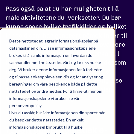
Pass også på at du har muligheten til å
måle aktivitetene du iverksetter. Du bør
kunne spore hvilke trafikkilder og hvilket
innhold som har generert påmeldinger til
Dette nettstedet lagrer informasjonskapsler på
webinaret. Da vil du også kunne evaluere
datamaskinen din. Disse informasjonskapslene
promoteringen mye bedre i etterkant. I
brukes til å samle informasjon om hvordan du
tillegg er det svært nyttig innsikt dersom
samhandler med nettstedet vårt og lar oss huske
deg. Vi bruker denne informasjonen for å forbedre
noen av deltakerne på sikt inngår et
og tilpasse søkeopplevelsen din og for analyser og
kundeforhold. Det vil da være mulig å se
beregninger om våre besøkende både på dette
at dette webinaret og denne kanalen
nettstedet og andre medier. For å finne ut mer om
bidro i akkurat det salget.
informasjonskapslene vi bruker, se vår
personvernpolicy
Hvis du avslår, blir ikke informasjonen din sporet når
du besøker dette nettstedet. Én enkelt
informasjonskapsel blir brukt til å huske
7. Sett opp automatisk e-