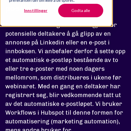
preferansen din om ikke å bli sporet.
postløp
Innstillinger
Godta alle
I en travel hverdag er det fort gjort for
potensielle deltakere å gå glipp av en
annonse på Linkedin eller en e-post i
innboksen. Vi anbefaler derfor å sette opp
et automatisk e-postløp bestående av to
eller tre e-poster med noen dagers
mellomrom, som distribueres i ukene før
webinaret. Med en gang en deltaker har
registrert seg, blir vedkommende tatt ut
av det automatiske e-postløpet. Vi bruker
Workflows i Hubspot til denne formen for
automatisering (marketing automation),
mens andre bruker for