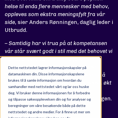
helse til enda flere mennesker med behov,
oppleves som ekstra meningsfylt fra vår
side,
sier Anders Rønningen, daglig leder i
Utbrudd.
– Samtidig har vi trua på at kompetansen
vår står svært godt i stil med det behovet vi
har avdekket sammen med folkene i
Overvinne. Målet vårt er å utgjøre en
Dette nettstedet lagrer informasjonskapsler på
forskjell for tjenestene deres, gjennom å
datamaskinen din. Disse informasjonskapslene
brukes til å samle informasjon om hvordan du
bidra til bedre kontroll på kundereisen, økt
samhandler med nettstedet vårt og lar oss huske
kjennskap til merkevaren og bedre
deg. Vi bruker denne informasjonen for å forbedre
synlighet i markedet
, avslutter Rønningen.
og tilpasse søkeopplevelsen din og for analyser og
beregninger om våre besøkende både på dette
nettstedet og andre medier. For å finne ut mer om