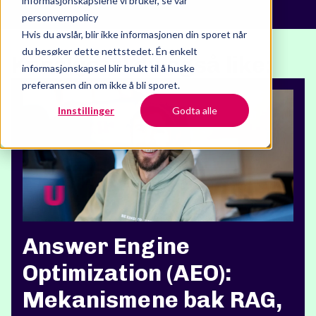
informasjonskapslene vi bruker, se vår
personvernpolicy
Hvis du avslår, blir ikke informasjonen din sporet når
du besøker dette nettstedet. Én enkelt
Kanskje vil du også like:
informasjonskapsel blir brukt til å huske
preferansen din om ikke å bli sporet.
Innstillinger
Godta alle
Answer Engine
Optimization (AEO):
Mekanismene bak RAG,