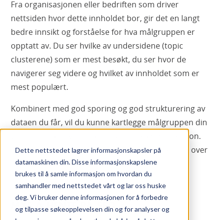
Fra organisasjonen eller bedriften som driver
nettsiden hvor dette innholdet bor, gir det en langt
bedre innsikt og forståelse for hva målgruppen er
opptatt av. Du ser hvilke av undersidene (topic
clusterene) som er mest besøkt, du ser hvor de
navigerer seg videre og hvilket av innholdet som er
mest populært.
Kombinert med god sporing og god strukturering av
dataen du får, vil du kunne kartlegge målgruppen din
ytterligere og levere godt tilpasset kommunikasjon.
Det vil også gi en enklere og mer oversiktlig plan over
Dette nettstedet lagrer informasjonskapsler på
datamaskinen din. Disse informasjonskapslene
hvilket innhold som må produseres.
brukes til å samle informasjon om hvordan du
samhandler med nettstedet vårt og lar oss huske
deg. Vi bruker denne informasjonen for å forbedre
MYE Å HENTE PÅ SEO
og tilpasse søkeopplevelsen din og for analyser og