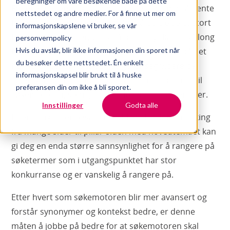
beregninger om våre besøkende både på dette
Fra et SEO-perspektiv er det også veldig mye å hente
nettstedet og andre medier. For å finne ut mer om
fra å jobbe på denne måten. Ved å dele opp et stort
informasjonskapslene vi bruker, se vår
tema i mindre deler, vil du få bedre synlighet på long
personvernpolicy
tail-søkeord. Og hvis leseren lettere får svar på det
Hvis du avslår, blir ikke informasjonen din sporet når
du besøker dette nettstedet. Én enkelt
hen lurer på, og kanskje navigerer seg videre på
informasjonskapsel blir brukt til å huske
siden kan dette sende gode rangeringssignaler til
preferansen din om ikke å bli sporet.
søkemotoren, som igjen kan forbedre rangeringer.
Innstillinger
Godta alle
Internlenking er også positivt for SEO. Internlenking
fra mange sider til pillar-siden med hovedtemaet kan
gi deg en enda større sannsynlighet for å rangere på
søketermer som i utgangspunktet har stor
konkurranse og er vanskelig å rangere på.
Etter hvert som søkemotoren blir mer avansert og
forstår synonymer og kontekst bedre, er denne
måten å jobbe på bedre for at søkemotoren skal