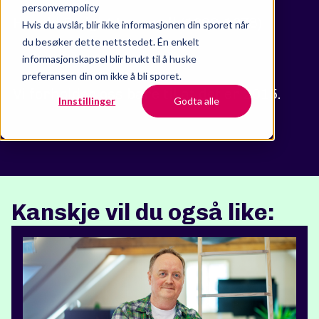
personvernpolicy
Harold Dwight Lasswell (1902-1978)
Hvis du avslår, blir ikke informasjonen din sporet når
du besøker dette nettstedet. Én enkelt
informasjonskapsel blir brukt til å huske
preferansen din om ikke å bli sporet.
Vi forholder oss bare til at det er 2015.
Innstillinger
Godta alle
Kanskje vil du også like: