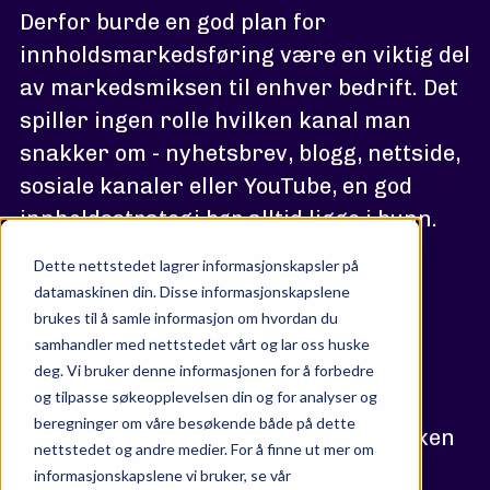
Derfor burde en god plan for
innholdsmarkedsføring være en viktig del
av markedsmiksen til enhver bedrift. Det
spiller ingen rolle hvilken kanal man
snakker om - nyhetsbrev, blogg, nettside,
sosiale kanaler eller YouTube, en god
innholdsstrategi bør alltid ligge i bunn.
Dette nettstedet lagrer informasjonskapsler på
datamaskinen din. Disse informasjonskapslene
brukes til å samle informasjon om hvordan du
Det handler fortsatt om dette:
samhandler med nettstedet vårt og lar oss huske
deg. Vi bruker denne informasjonen for å forbedre
og tilpasse søkeopplevelsen din og for analyser og
beregninger om våre besøkende både på dette
«Hvem sier hva til hvem gjennom hvilken
nettstedet og andre medier. For å finne ut mer om
kanal med hvilken effekt.»
informasjonskapslene vi bruker, se vår