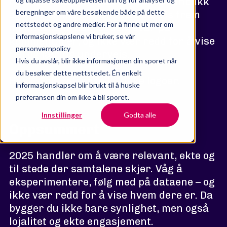
ha ekte historier, bak kulissene-innblikk
beregninger om våre besøkende både på dette
og en stemme de kan stole på. Vis frem
nettstedet og andre medier. For å finne ut mer om
menneskene bak logoen, svar på
informasjonskapslene vi bruker, se vår
kommentarer, og ikke vær redd for å vise
personvernpolicy
feil og læring underveis.
Hvis du avslår, blir ikke informasjonen din sporet når
du besøker dette nettstedet. Én enkelt
Husk: Folk følger folk – ikke logoer.
informasjonskapsel blir brukt til å huske
preferansen din om ikke å bli sporet.
Innstillinger
Godta alle
Oppsummert
2025 handler om å være relevant, ekte og
til stede der samtalene skjer. Våg å
eksperimentere, følg med på dataene – og
ikke vær redd for å vise hvem dere er. Da
bygger du ikke bare synlighet, men også
lojalitet og ekte engasjement.