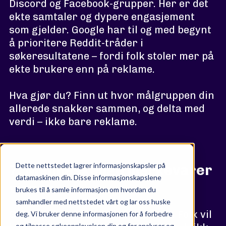
Discord og Facebook-grupper. Her er det
ekte samtaler og dypere engasjement
som gjelder. Google har til og med begynt
å prioritere Reddit-tråder i
søkeresultatene – fordi folk stoler mer på
ekte brukere enn på reklame.
Hva gjør du? Finn ut hvor målgruppen din
allerede snakker sammen, og delta med
verdi – ikke bare reklame.
Dette nettstedet lagrer informasjonskapsler på
7. Menneskelige merkevarer
datamaskinen din. Disse informasjonskapslene
vinner
brukes til å samle informasjon om hvordan du
samhandler med nettstedet vårt og lar oss huske
Overprodusert innhold føles dødt. Folk vil
deg. Vi bruker denne informasjonen for å forbedre
og tilpasse søkeopplevelsen din og for analyser og